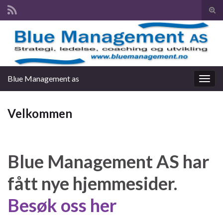
Slå
av/p
Search for:
søk
Blue Management as
Slåu
av/på
navig
Velkommen
Blue Management AS har
fått nye hjemmesider.
Besøk oss her